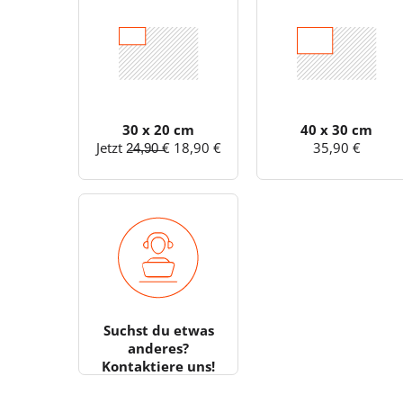
30 x 20 cm
40 x 30 cm
Jetzt 2̶4̶,̶9̶0̶ ̶€ 18,90 €
35,90 €
Suchst du etwas
anderes?
Kontaktiere uns!