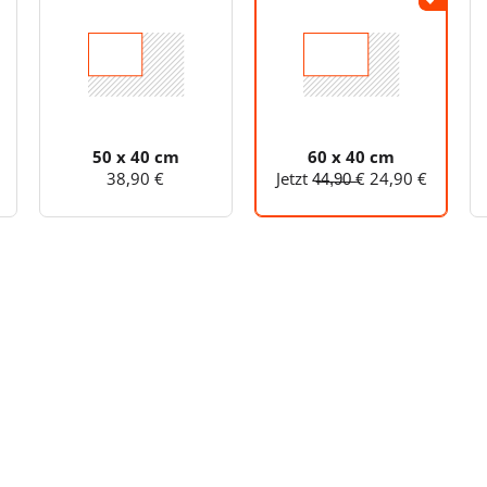
50 x 40 cm
60 x 40 cm
38,90 €
Jetzt 4̶4̶,̶9̶0̶ ̶€ 24,90 €