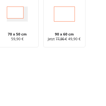
70 x 50 cm
90 x 60 cm
59,90 €
Jetzt 7̶7̶,̶9̶0̶ ̶€ 49,90 €