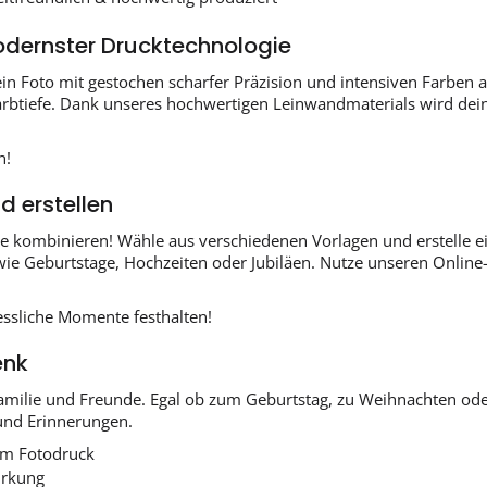
dernster Drucktechnologie
n Foto mit gestochen scharfer Präzision und intensiven Farben 
btiefe. Dank unseres hochwertigen Leinwandmaterials wird dein B
n!
d erstellen
e kombinieren! Wähle aus verschiedenen Vorlagen und erstelle ei
e Geburtstage, Hochzeiten oder Jubiläen. Nutze unseren Online-E
essliche Momente festhalten!
enk
 Familie und Freunde. Egal ob zum Geburtstag, zu Weihnachten od
und Erinnerungen.
lem Fotodruck
irkung