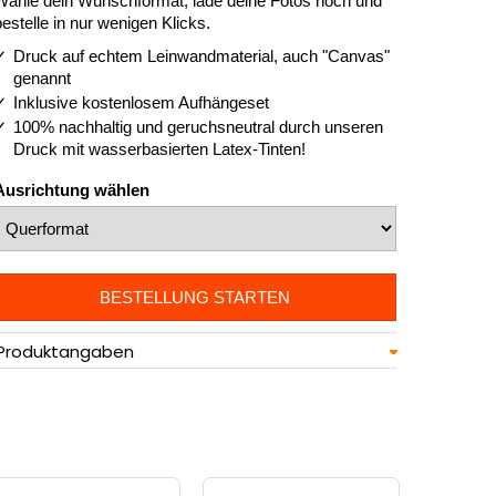
Wähle dein Wunschformat, lade deine Fotos hoch und
bestelle in nur wenigen Klicks.
Druck auf echtem Leinwandmaterial, auch "Canvas"
genannt
Inklusive kostenlosem Aufhängeset
100% nachhaltig und geruchsneutral durch unseren
Druck mit wasserbasierten Latex-Tinten!
Ausrichtung wählen
BESTELLUNG STARTEN
Produktangaben