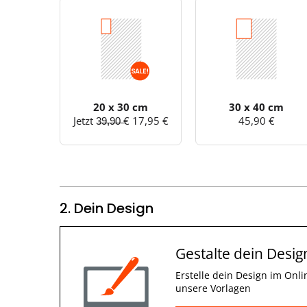
20 x 30 cm
30 x 40 cm
Jetzt 3̶9̶,̶9̶0̶ ̶€ 17,95 €
45,90 €
2. Dein Design
Gestalte dein Desig
Erstelle dein Design im Onli
unsere Vorlagen