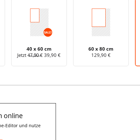
40 x 60 cm
60 x 80 cm
Jetzt 4̶7̶,̶9̶0̶ ̶€ 39,90 €
129,90 €
n online
ne-Editor und nutze